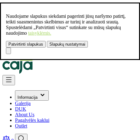
Naudojame slapukus siekdami pagerinti jūsų naršymo patirtį,
teikti suasmenintus skelbimus ar turinį ir analizuoti srautą.
Spustelėdami „Patvirtinti visus“ sutinkate su mūsų slapukų
naudojimo
taisyklėmis.
Patvirtinti slapukus
Slapukų nustatymai
Susisiekite:
+37061462541
Skip to Content
Informacija
Galerija
DUK
About Us
Pagalvėlės kaklui
Outlet