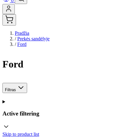
0
Pradžia
/
Prekės sandėlyje
/
Ford
Ford
Filtras
Active filtering
Skip to product list