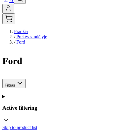
0
Pradžia
/
Prekės sandėlyje
/
Ford
Ford
Filtras
Active filtering
Skip to product list