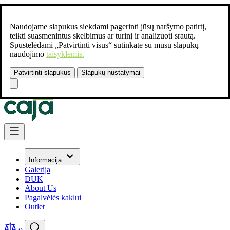
Naudojame slapukus siekdami pagerinti jūsų naršymo patirtį,
teikti suasmenintus skelbimus ar turinį ir analizuoti srautą.
Spustelėdami „Patvirtinti visus“ sutinkate su mūsų slapukų
naudojimo
taisyklėmis.
Patvirtinti slapukus
Slapukų nustatymai
Susisiekite:
+37061462541
Skip to Content
Informacija
Galerija
DUK
About Us
Pagalvėlės kaklui
Outlet