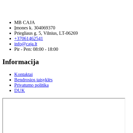
MB CAJA
Įmones k. 304069370
Priegliaus g. 5, Vilnius, LT-06269
+37061462541
info@caja.lt
Pir - Pen: 08:00 - 18:00
Informacija
Kontaktai
Bendrosios taisyklės
Privatumo politika
DUK