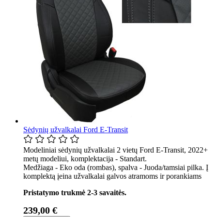
Sėdynių užvalkalai Ford E-Transit
Modeliniai sėdynių užvalkalai 2 vietų Ford E-Transit, 2022+
metų modeliui, komplektacija - Standart.
Medžiaga - Eko oda (rombas), spalva - Juoda/tamsiai pilka. Į
komplektą įeina užvalkalai galvos atramoms ir porankiams
Pristatymo trukmė 2-3 savaitės.
239,00 €