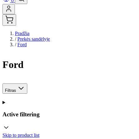
0
Pradžia
/
Prekės sandėlyje
/
Ford
Ford
Filtras
Active filtering
Skip to product list