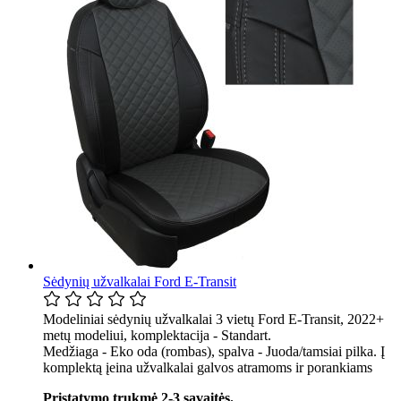
Sėdynių užvalkalai Ford E-Transit
Modeliniai sėdynių užvalkalai 3 vietų Ford E-Transit, 2022+
metų modeliui, komplektacija - Standart.
Medžiaga - Eko oda (rombas), spalva - Juoda/tamsiai pilka. Į
komplektą įeina užvalkalai galvos atramoms ir porankiams
Pristatymo trukmė 2-3 savaitės.