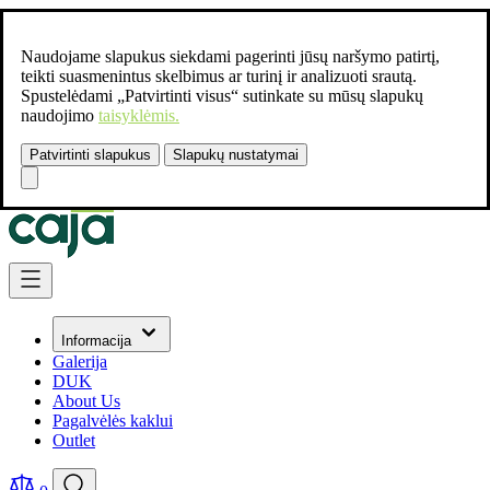
Naudojame slapukus siekdami pagerinti jūsų naršymo patirtį,
teikti suasmenintus skelbimus ar turinį ir analizuoti srautą.
Spustelėdami „Patvirtinti visus“ sutinkate su mūsų slapukų
naudojimo
taisyklėmis.
Patvirtinti slapukus
Slapukų nustatymai
Susisiekite:
+37061462541
Skip to Content
Informacija
Galerija
DUK
About Us
Pagalvėlės kaklui
Outlet