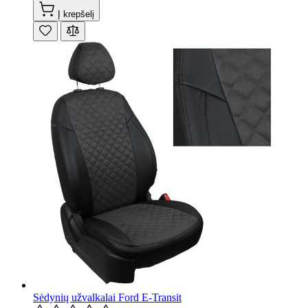
Į krepšelį
Sėdynių užvalkalai Ford E-Transit