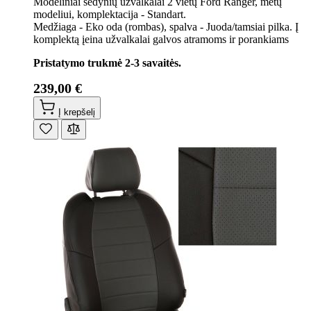
Modeliniai sėdynių užvalkalai 2 vietų Ford Ranger, metų
modeliui, komplektacija - Standart.
Medžiaga - Eko oda (rombas), spalva - Juoda/tamsiai pilka. Į
komplektą įeina užvalkalai galvos atramoms ir porankiams
Pristatymo trukmė 2-3 savaitės.
239,00 €
Į krepšelį