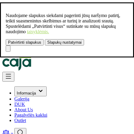
Naudojame slapukus siekdami pagerinti jūsų naršymo patirtį,
teikti suasmenintus skelbimus ar turinį ir analizuoti srautą.
Spustelėdami „Patvirtinti visus“ sutinkate su mūsų slapukų
naudojimo
taisyklėmis.
Patvirtinti slapukus
Slapukų nustatymai
Susisiekite:
+37061462541
Skip to Content
Informacija
Galerija
DUK
About Us
Pagalvėlės kaklui
Outlet