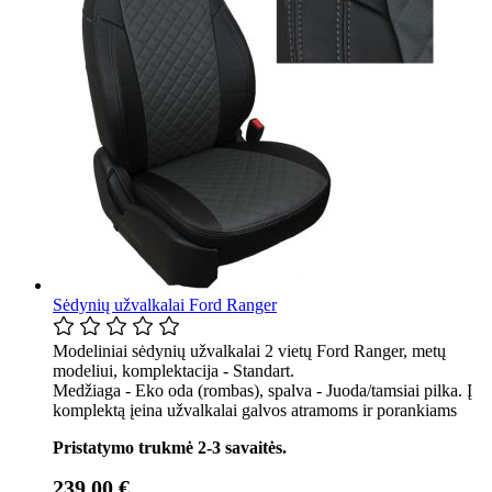
Sėdynių užvalkalai Ford Ranger
Modeliniai sėdynių užvalkalai 2 vietų Ford Ranger, metų
modeliui, komplektacija - Standart.
Medžiaga - Eko oda (rombas), spalva - Juoda/tamsiai pilka. Į
komplektą įeina užvalkalai galvos atramoms ir porankiams
Pristatymo trukmė 2-3 savaitės.
239,00 €