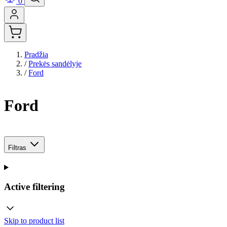
0
Pradžia
/
Prekės sandėlyje
/
Ford
Ford
Filtras
Active filtering
Skip to product list