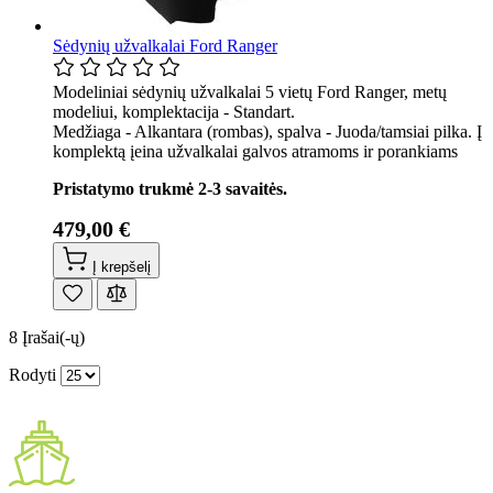
Sėdynių užvalkalai Ford Ranger
Modeliniai sėdynių užvalkalai 5 vietų Ford Ranger, metų
modeliui, komplektacija - Standart.
Medžiaga - Alkantara (rombas), spalva - Juoda/tamsiai pilka. Į
komplektą įeina užvalkalai galvos atramoms ir porankiams
Pristatymo trukmė 2-3 savaitės.
479,00 €
Į krepšelį
8
Įrašai(-ų)
Rodyti