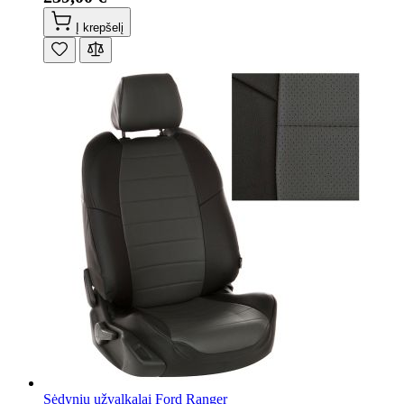
Į krepšelį
Sėdynių užvalkalai Ford Ranger