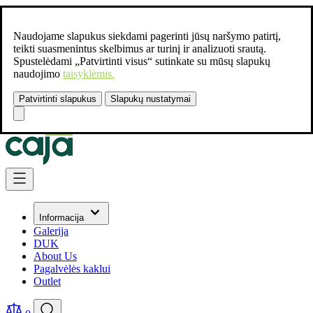
Naudojame slapukus siekdami pagerinti jūsų naršymo patirtį,
teikti suasmenintus skelbimus ar turinį ir analizuoti srautą.
Spustelėdami „Patvirtinti visus“ sutinkate su mūsų slapukų
naudojimo
taisyklėmis.
Patvirtinti slapukus
Slapukų nustatymai
Susisiekite:
+37061462541
Skip to Content
Informacija
Galerija
DUK
About Us
Pagalvėlės kaklui
Outlet