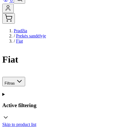
0
Pradžia
/
Prekės sandėlyje
/
Fiat
Fiat
Filtras
Active filtering
Skip to product list