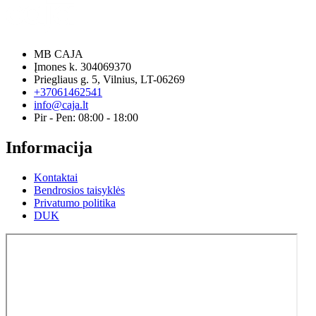
MB CAJA
Įmones k. 304069370
Priegliaus g. 5, Vilnius, LT-06269
+37061462541
info@caja.lt
Pir - Pen: 08:00 - 18:00
Informacija
Kontaktai
Bendrosios taisyklės
Privatumo politika
DUK