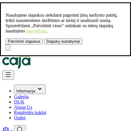
Naudojame slapukus siekdami pagerinti jūsų naršymo patirtį,
teikti suasmenintus skelbimus ar turinį ir analizuoti srautą.
Spustelėdami „Patvirtinti visus“ sutinkate su mūsų slapukų
naudojimo
taisyklėmis.
Patvirtinti slapukus
Slapukų nustatymai
Susisiekite:
+37061462541
Skip to Content
Informacija
Galerija
DUK
About Us
Pagalvėlės kaklui
Outlet