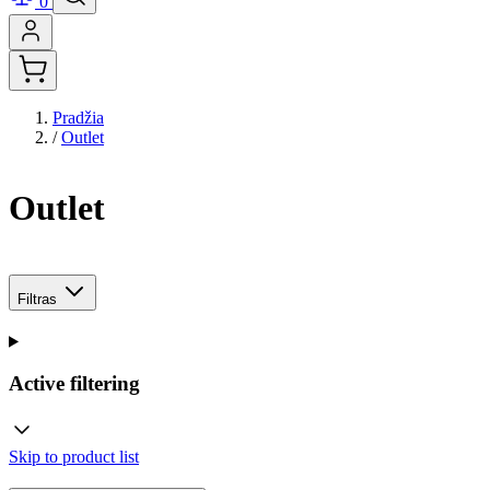
0
Pradžia
/
Outlet
Outlet
Filtras
Active filtering
Skip to product list