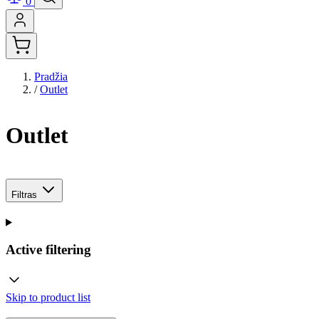
0
Pradžia
/
Outlet
Outlet
Filtras
Active filtering
Skip to product list