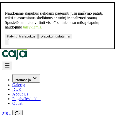
Naudojame slapukus siekdami pagerinti jūsų naršymo patirtį,
teikti suasmenintus skelbimus ar turinį ir analizuoti srautą.
Spustelėdami „Patvirtinti visus“ sutinkate su mūsų slapukų
naudojimo
taisyklėmis.
Patvirtinti slapukus
Slapukų nustatymai
Susisiekite:
+37061462541
Skip to Content
Informacija
Galerija
DUK
About Us
Pagalvėlės kaklui
Outlet