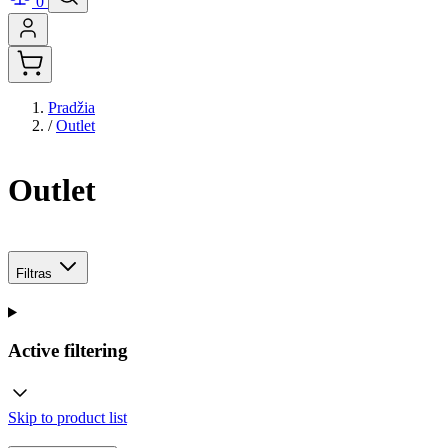
0
Pradžia
/
Outlet
Outlet
Filtras
Active filtering
Skip to product list