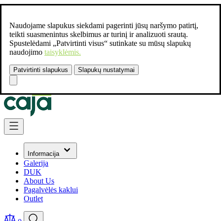
Naudojame slapukus siekdami pagerinti jūsų naršymo patirtį,
teikti suasmenintus skelbimus ar turinį ir analizuoti srautą.
Spustelėdami „Patvirtinti visus“ sutinkate su mūsų slapukų
naudojimo
taisyklėmis.
Patvirtinti slapukus
Slapukų nustatymai
Susisiekite:
+37061462541
Skip to Content
Informacija
Galerija
DUK
About Us
Pagalvėlės kaklui
Outlet