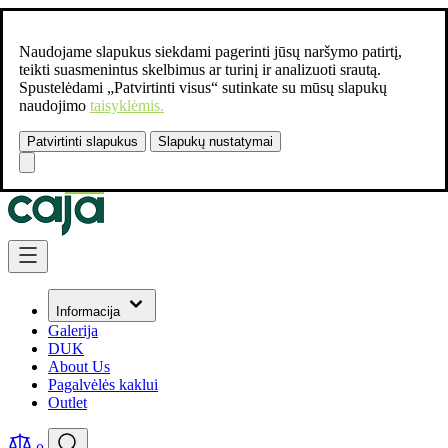
Naudojame slapukus siekdami pagerinti jūsų naršymo patirtį,
teikti suasmenintus skelbimus ar turinį ir analizuoti srautą.
Spustelėdami „Patvirtinti visus“ sutinkate su mūsų slapukų
naudojimo
taisyklėmis.
Patvirtinti slapukus
Slapukų nustatymai
Susisiekite:
+37061462541
Skip to Content
Informacija
Galerija
DUK
About Us
Pagalvėlės kaklui
Outlet