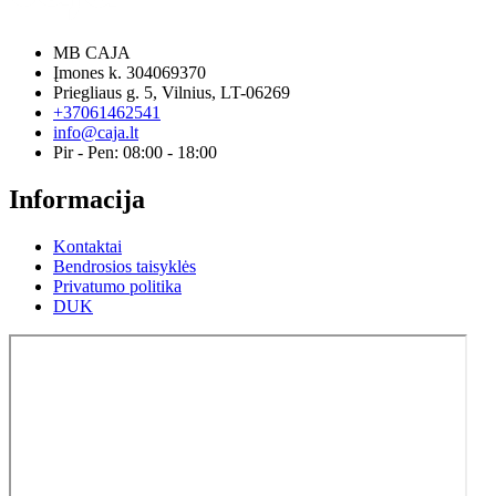
MB CAJA
Įmones k. 304069370
Priegliaus g. 5, Vilnius, LT-06269
+37061462541
info@caja.lt
Pir - Pen: 08:00 - 18:00
Informacija
Kontaktai
Bendrosios taisyklės
Privatumo politika
DUK