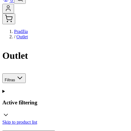
0
Pradžia
/
Outlet
Outlet
Filtras
Active filtering
Skip to product list