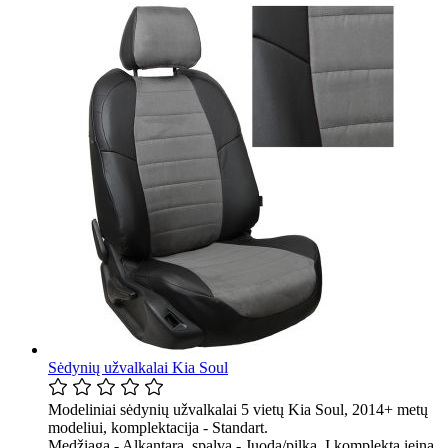
Sėdynių užvalkalai Kia Soul
Modeliniai sėdynių užvalkalai 5 vietų Kia Soul, 2014+ metų
modeliui, komplektacija - Standart.
Medžiaga - Alkantara, spalva - Juoda/pilka. Į komplektą įeina