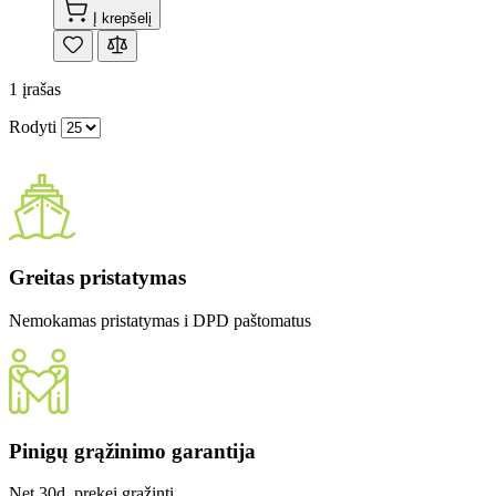
Į krepšelį
1
įrašas
Rodyti
Greitas pristatymas
Nemokamas pristatymas i DPD paštomatus
Pinigų grąžinimo garantija
Net 30d. prekei grąžinti