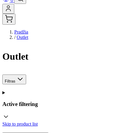
0
Pradžia
/
Outlet
Outlet
Filtras
Active filtering
Skip to product list