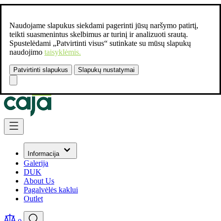
Naudojame slapukus siekdami pagerinti jūsų naršymo patirtį,
teikti suasmenintus skelbimus ar turinį ir analizuoti srautą.
Spustelėdami „Patvirtinti visus“ sutinkate su mūsų slapukų
naudojimo
taisyklėmis.
Patvirtinti slapukus
Slapukų nustatymai
Susisiekite:
+37061462541
Skip to Content
Informacija
Galerija
DUK
About Us
Pagalvėlės kaklui
Outlet