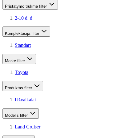
Pristatymo trukmė
filter
2-10 d. d.
Komplektacija
filter
Standart
Marke
filter
Toyota
Produktas
filter
Užvalkalai
Modelis
filter
Land Cruiser