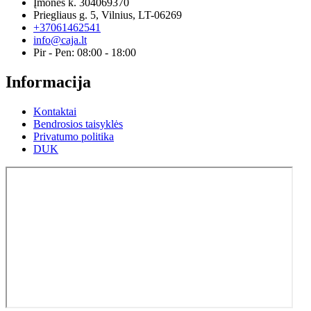
Įmones k. 304069370
Priegliaus g. 5, Vilnius, LT-06269
+37061462541
info@caja.lt
Pir - Pen: 08:00 - 18:00
Informacija
Kontaktai
Bendrosios taisyklės
Privatumo politika
DUK