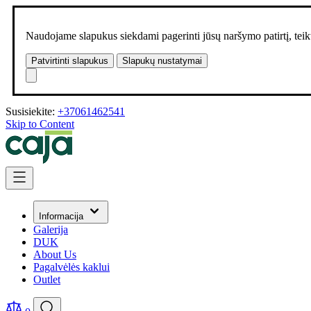
Naudojame slapukus siekdami pagerinti jūsų naršymo patirtį, teikt
Patvirtinti slapukus
Slapukų nustatymai
Susisiekite:
+37061462541
Skip to Content
Informacija
Galerija
DUK
About Us
Pagalvėlės kaklui
Outlet