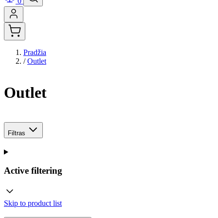
0
Pradžia
/
Outlet
Outlet
Filtras
Active filtering
Skip to product list