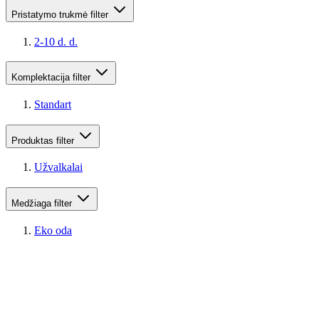
Pristatymo trukmė
filter
2-10 d. d.
Komplektacija
filter
Standart
Produktas
filter
Užvalkalai
Medžiaga
filter
Eko oda