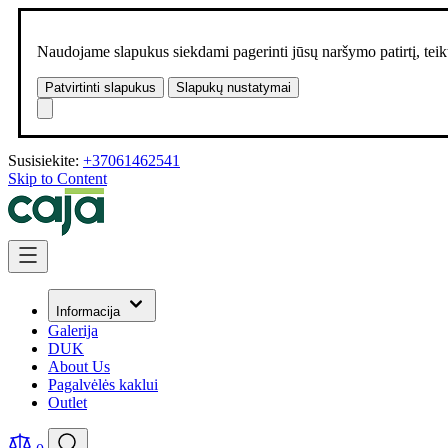
Naudojame slapukus siekdami pagerinti jūsų naršymo patirtį, teikt
Patvirtinti slapukus
Slapukų nustatymai
Susisiekite:
+37061462541
Skip to Content
Informacija
Galerija
DUK
About Us
Pagalvėlės kaklui
Outlet