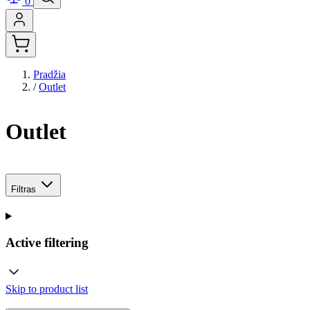
0
Pradžia
/
Outlet
Outlet
Filtras
Active filtering
Skip to product list