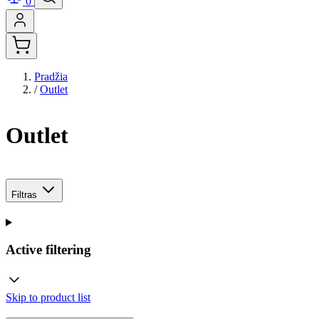
0
Pradžia
/
Outlet
Outlet
Filtras
Active filtering
Skip to product list