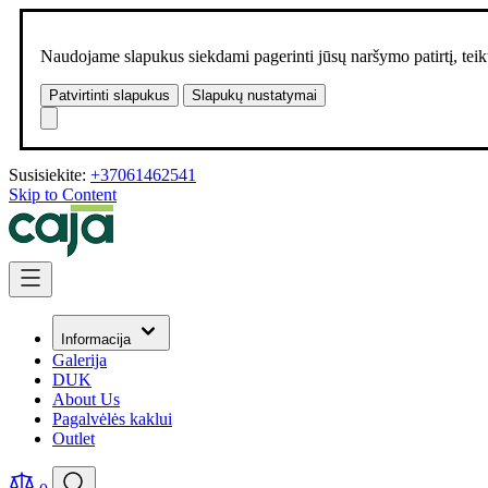
Naudojame slapukus siekdami pagerinti jūsų naršymo patirtį, teikt
Patvirtinti slapukus
Slapukų nustatymai
Susisiekite:
+37061462541
Skip to Content
Informacija
Galerija
DUK
About Us
Pagalvėlės kaklui
Outlet