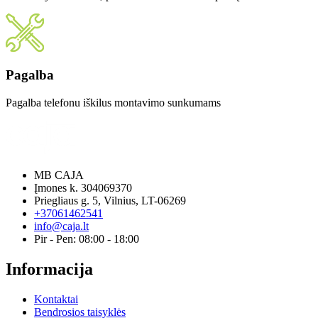
Pagalba
Pagalba telefonu iškilus montavimo sunkumams
MB CAJA
Įmones k. 304069370
Priegliaus g. 5, Vilnius, LT-06269
+37061462541
info@caja.lt
Pir - Pen: 08:00 - 18:00
Informacija
Kontaktai
Bendrosios taisyklės