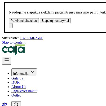
Naudojame slapukus siekdami pagerinti jūsų naršymo patirtį, teikt
Patvirtinti slapukus
Slapukų nustatymai
Susisiekite:
+37061462541
Skip to Content
Informacija
Galerija
DUK
About Us
Pagalvėlės kaklui
Outlet