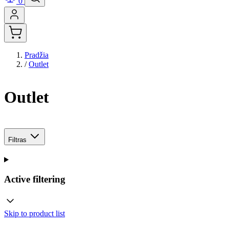
0
Pradžia
/
Outlet
Outlet
Filtras
Active filtering
Skip to product list