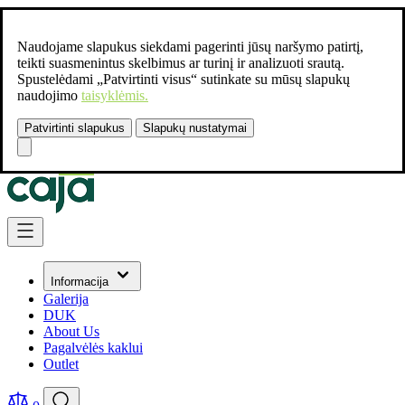
Naudojame slapukus siekdami pagerinti jūsų naršymo patirtį,
teikti suasmenintus skelbimus ar turinį ir analizuoti srautą.
Spustelėdami „Patvirtinti visus“ sutinkate su mūsų slapukų
naudojimo
taisyklėmis.
Patvirtinti slapukus
Slapukų nustatymai
Susisiekite:
+37061462541
Skip to Content
Informacija
Galerija
DUK
About Us
Pagalvėlės kaklui
Outlet