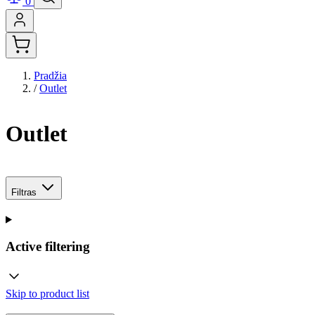
0
Pradžia
/
Outlet
Outlet
Filtras
Active filtering
Skip to product list