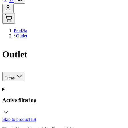
0
Pradžia
/
Outlet
Outlet
Filtras
Active filtering
Skip to product list