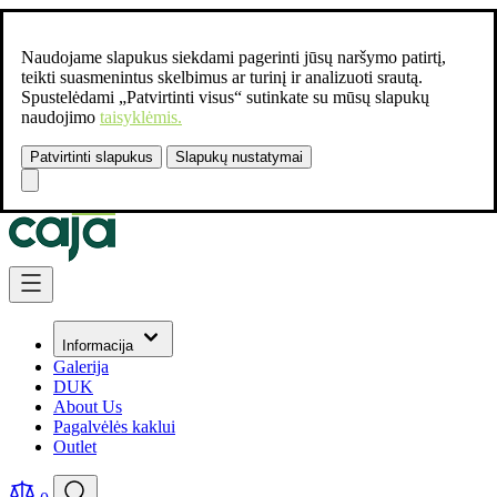
Naudojame slapukus siekdami pagerinti jūsų naršymo patirtį,
teikti suasmenintus skelbimus ar turinį ir analizuoti srautą.
Spustelėdami „Patvirtinti visus“ sutinkate su mūsų slapukų
naudojimo
taisyklėmis.
Patvirtinti slapukus
Slapukų nustatymai
Susisiekite:
+37061462541
Skip to Content
Informacija
Galerija
DUK
About Us
Pagalvėlės kaklui
Outlet