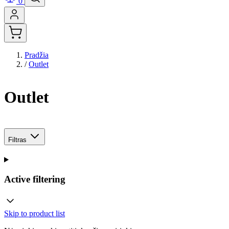
0
Pradžia
/
Outlet
Outlet
Filtras
Active filtering
Skip to product list