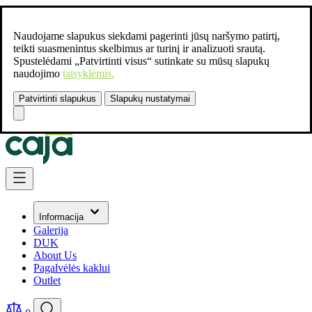
Naudojame slapukus siekdami pagerinti jūsų naršymo patirtį,
teikti suasmenintus skelbimus ar turinį ir analizuoti srautą.
Spustelėdami „Patvirtinti visus“ sutinkate su mūsų slapukų
naudojimo
taisyklėmis.
Patvirtinti slapukus
Slapukų nustatymai
Susisiekite:
+37061462541
Skip to Content
Informacija
Galerija
DUK
About Us
Pagalvėlės kaklui
Outlet