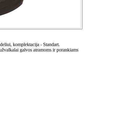
eliui, komplektacija - Standart.
a užvalkalai galvos atramoms ir porankiams