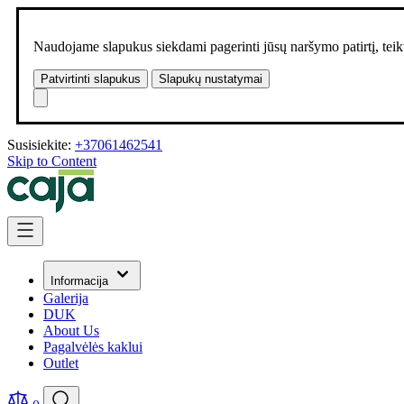
Naudojame slapukus siekdami pagerinti jūsų naršymo patirtį, teikt
Patvirtinti slapukus
Slapukų nustatymai
Susisiekite:
+37061462541
Skip to Content
Informacija
Galerija
DUK
About Us
Pagalvėlės kaklui
Outlet