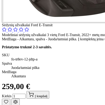
Sėdynių užvalkalai Ford E-Transit
Modeliniai sėdynių užvalkalai 3 vietų Ford E-Transit, 2022+ metų mod
Medžiaga - Alkantara, spalva - Juoda/tamsiai pilka. Į komplektą įein
Pristatymo trukmė 2-3 savaitės.
SKU
fo-tr8ev-12-jdtp-a
Spalva
Juoda/tamsiai pilka
Medžiaga
Alkantara
259,00 €
Kiekis
Į krepšelį