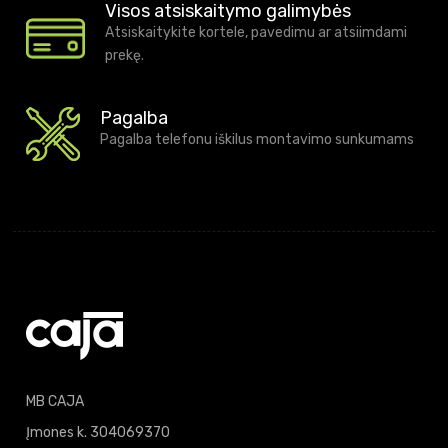
Visos atsiskaitymo galimybės
Atsiskaitykite kortele, pavedimu ar atsiimdami
prekę.
Pagalba
Pagalba telefonu iškilus montavimo sunkumams
MB CAJA
Įmones k. 304069370