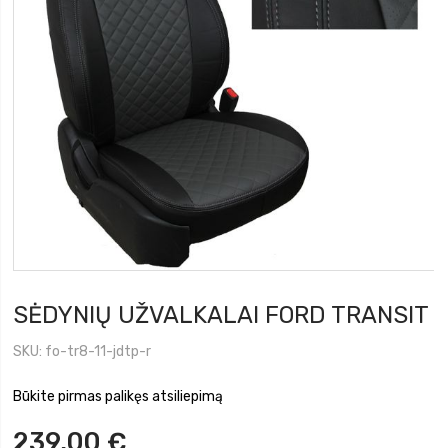
SĖDYNIŲ UŽVALKALAI FORD TRANSIT
SKU
fo-tr8-11-jdtp-r
Būkite pirmas palikęs atsiliepimą
239,00 €