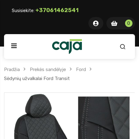
+37061462541
Susisiekite:
0 item
0
0
ite
Pradžia
Prekės sandėlyje
Ford
Sėdynių užvalkalai Ford Transit