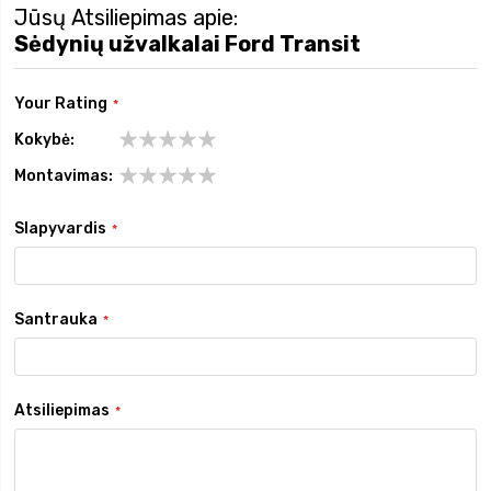
Jūsų Atsiliepimas apie:
Sėdynių užvalkalai Ford Transit
Your Rating
Kokybė
1
2
3
4
5
Montavimas
star
stars
stars
stars
stars
1
2
3
4
5
star
stars
stars
stars
stars
Slapyvardis
Santrauka
Atsiliepimas